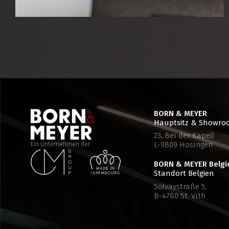
BORN & MEYER
Hauptsitz & Showr
23, Bei der Kapell
L-9809 Hosingen
Ein Unternehmen der
BORN & MEYER
Belgi
Standort Belgien
Solvaystraße 5,
B-4780 St. Vith