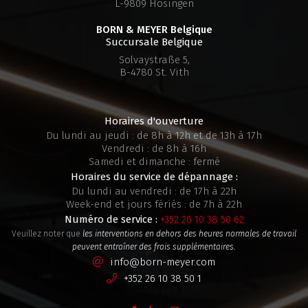
L-9809 Hosingen
BORN & MEYER
Belgique
Succursale Belgique
Solvaystraße 5,
B-4780 St. Vith
Horaires d'ouverture
Du lundi au jeudi : de 8h à 12h et de 13h à 17h
Vendredi : de 8h à 16h
Samedi et dimanche : fermé
Horaires du service de dépannage :
Du lundi au vendredi : de 17h à 22h
Week-end et jours fériés : de 7h à 22h
Numéro de service :
+352 26 10 38 50 62
Veuillez noter que
les interventions en dehors des heures normales de travail
peuvent entraîner des frais supplémentaires.
info@born-meyer.com
+352 26 10 38 50 1