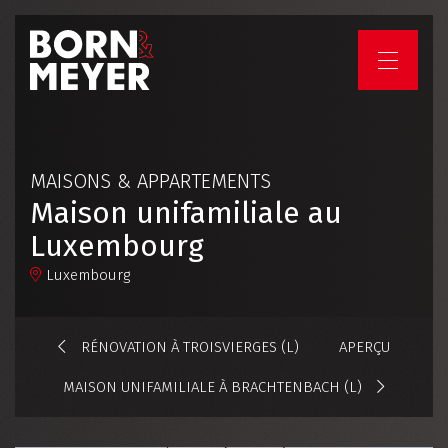
HOME
ENTREPRISE
MAISONS & APPARTEMENTS
Maison unifamiliale au
SERVICES
Luxembourg
Luxembourg
PROJETS
RÉNOVATION À TROISVIERGES (L)
APERÇU
EMPLOIS ET CARRIÈRES
MAISON UNIFAMILIALE À BRACHTENBACH (L)
VOTRE PROJET