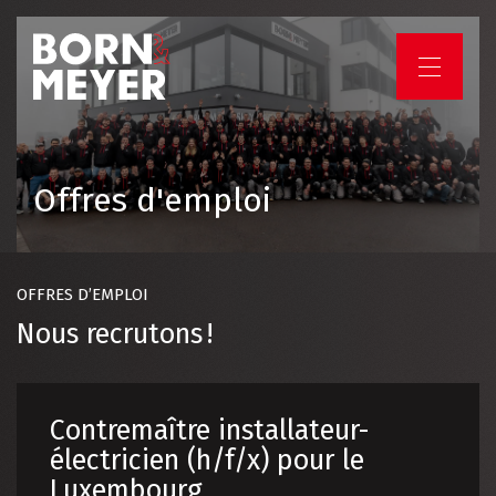
HOME
Offres d'emploi
ENTREPRISE
SERVICES
OFFRES D’EMPLOI
PROJETS
Nous recrutons !
EMPLOIS ET CARRIÈRES
Contremaître installateur-
électricien (h/f/x) pour le
VOTRE PROJET
Luxembourg