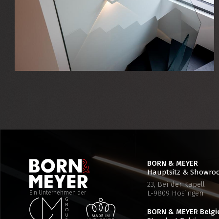
BORN & MEYER
Hauptsitz & Showr
23, Bei der Kapell
L-9809 Hosingen
Ein Unternehmen der
BORN & MEYER
Belgi