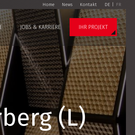
Home
News
Kontakt
DE
|
FR
E
JOBS & KARRIERE
IHR PROJEKT
berg (L)