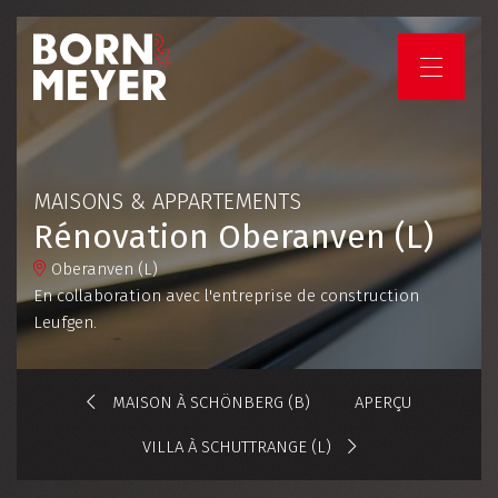
HOME
ENTREPRISE
MAISONS & APPARTEMENTS
Rénovation Oberanven (L)
SERVICES
Oberanven (L)
En collaboration avec l'entreprise de construction
Leufgen.
PROJETS
EMPLOIS ET CARRIÈRES
MAISON À SCHÖNBERG (B)
APERÇU
VILLA À SCHUTTRANGE (L)
VOTRE PROJET