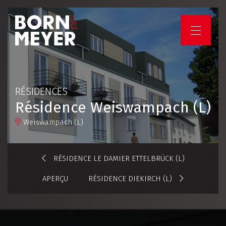
HOME
ENTREPRISE
RÉSIDENCES
Résidence Weiswampach (L)
SERVICES
Weiswampach (L)
PROJETS
RÉSIDENCE LE DAMIER ETTELBRÜCK (L)
APERÇU
RÉSIDENCE DIEKIRCH (L)
EMPLOIS ET CARRIÈRES
VOTRE PROJET