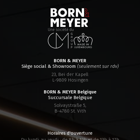
Home
Nouveautés
Contact
Une société du
DE
|
FR
BORN & MEYER
Siège social & Showroom
(seulement sur rdv)
23, Bei der Kapell
L-9809 Hosingen
BORN & MEYER
Belgique
Succursale Belgique
Solvaystraße 5,
B-4780 St. Vith
Horaires d'ouverture
Du lundi au jeudi : de 8h à 12h et de 13h à 17h