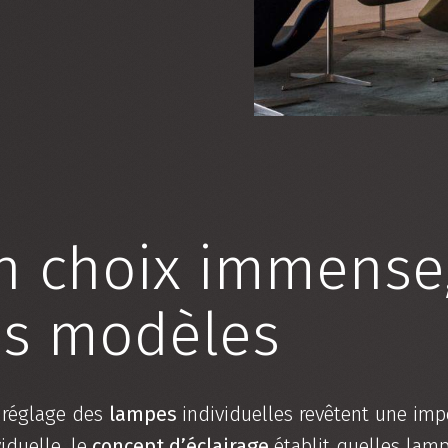
un choix immense
es modèles
e réglage des
lampes
individuelles revêtent une imp
iduelle, le
concept d’éclairage
établit quelles lamp