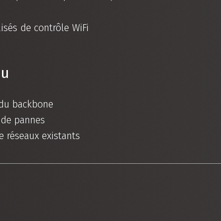
isés de contrôle WiFi
au
 du backbone
 de pannes
e réseaux existants