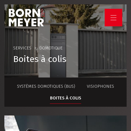
HOME
SERVICES
DOMOTIQUE
ENTREPRISE
Boites à colis
SERVICES
SYSTÈMES DOMOTIQUES (BUS)
PROJETS
VISIOPHONES
BOITES À COLIS
EMPLOIS ET CARRIÈRES
VOTRE PROJET