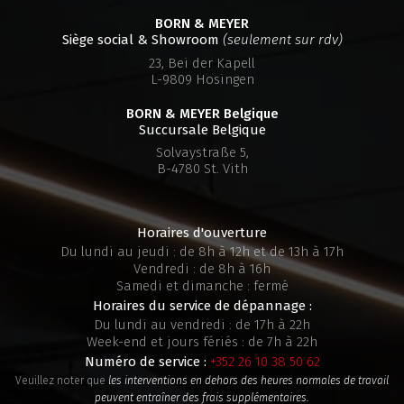
BORN & MEYER
Siège social & Showroom
(seulement sur rdv)
23, Bei der Kapell
L-9809 Hosingen
BORN & MEYER
Belgique
Succursale Belgique
Solvaystraße 5,
B-4780 St. Vith
Horaires d'ouverture
Du lundi au jeudi : de 8h à 12h et de 13h à 17h
Vendredi : de 8h à 16h
Samedi et dimanche : fermé
Horaires du service de dépannage :
Du lundi au vendredi : de 17h à 22h
Week-end et jours fériés : de 7h à 22h
Numéro de service :
+352 26 10 38 50 62
Veuillez noter que
les interventions en dehors des heures normales de travail
peuvent entraîner des frais supplémentaires.