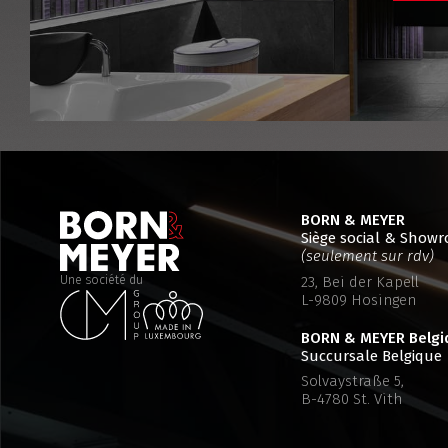
BORN & MEYER
Siège social & Show
(seulement sur rdv)
23, Bei der Kapell
Une société du
L-9809 Hosingen
BORN & MEYER
Belgi
Succursale Belgique
Solvaystraße 5,
B-4780 St. Vith