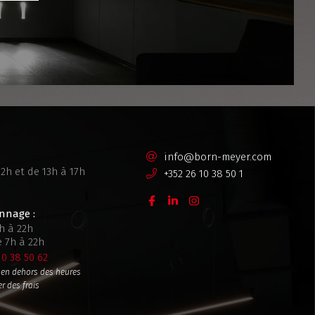
info@born-meyer.com
12h et de 13h à 17h
+352 26 10 38 50 1
nnage :
h à 22h
e 7h à 22h
10 38 50 62
s en dehors des heures
r des frais