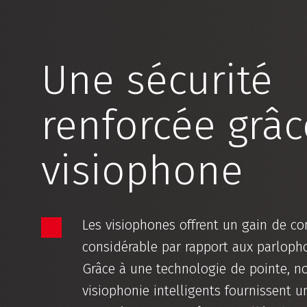
Une sécurité
renforcée grâc
visiophone
Les visiophones offrent un gain de con
considérable par rapport aux parlopho
Grâce à une technologie de pointe, n
visiophonie intelligents fournissent 